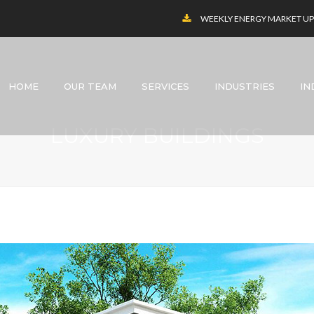
WEEKLY ENERGY MARKET 
HOME
OUR TEAM
SERVICES
INDUSTRIES
IN
LUXURY BUILDINGS