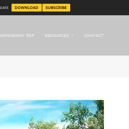
UPDATE
DOWNLOAD
SUBSCRIBE
DEPENDENT REP
RESOURCES
CONTACT