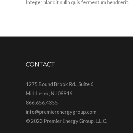
Integer blandit nulla quis fermentum hendrerit.
CONTACT
1275 Bound Brook Rd., Suite 6
Middlesex, NJ 08846
866.656.4355
info@premierenergygroup.com
© 2023 Premier Energy Group, L.L.C.